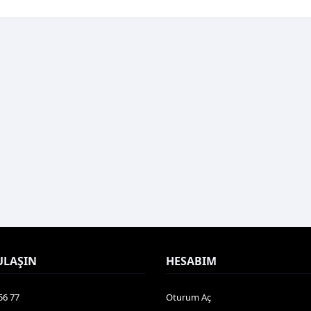
ULAŞIN
HESABIM
56 77
Oturum Aç