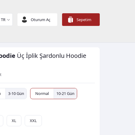
TR
Oturum Aç
Sepetim
oodie
Üç İplik Şardonlu
Hoodie
t
ı
3-10 Gün
Normal
10-21 Gün
XL
XXL