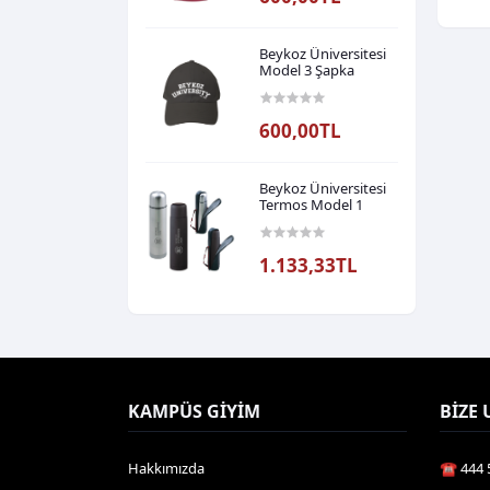
Beykoz Üniversitesi
Model 3 Şapka
600,00TL
Beykoz Üniversitesi
Termos Model 1
1.133,33TL
KAMPÜS GIYIM
BIZE 
Hakkımızda
☎️ 444 