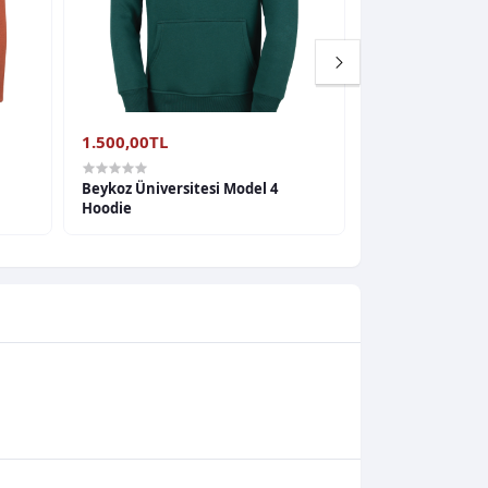
1.500,00TL
1.500,00TL
Beykoz Üniversitesi Model 4
Beykoz Üniversit
Hoodie