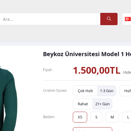
Beykoz Üniversitesi Model 1 H
1.500,00TL
Fiyat:
/Ade
Üretim Süresi
Çok Hızlı
1-3 Gün
Hızl
Rahat
21+ Gün
Beden:
XS
S
M
L