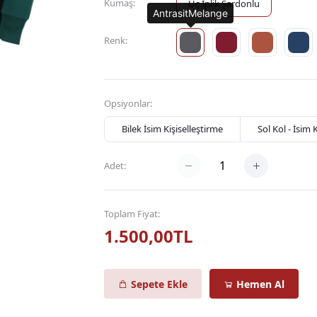
Kumaş:
Üç İplik Şardonlu
AntrasitMelange
Renk:
Opsiyonlar:
Bilek İsim Kişiselleştirme
Sol Kol - İsim 
Adet:
Toplam Fiyat:
1.500,00TL
Sepete Ekle
Hemen Al