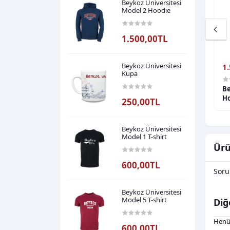
Beykoz Üniversitesi
Model 2 Hoodie
1.500,00TL
Beykoz Üniversitesi
1.500,00TL
1
Kupa
tesi Model 3
Beykoz Üniversitesi Model 3 Zıpper
Be
Ho
250,00TL
Beykoz Üniversitesi
Model 1 T-shirt
Ürü
600,00TL
Soru
Beykoz Üniversitesi
Model 5 T-shirt
Diğ
Henü
600,00TL