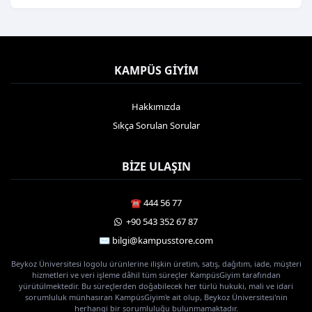
KAMPÜS GIYIM
Hakkımızda
Sıkça Sorulan Sorular
BIZE ULAŞIN
☎️ 444 56 77
️ +90 543 352 67 87
✉️ bilgi@kampusstore.com
Beykoz Üniversitesi logolu ürünlerine ilişkin üretim, satış, dağıtım, iade, müşteri
hizmetleri ve veri işleme dâhil tüm süreçler KampüsGiyim tarafından
yürütülmektedir. Bu süreçlerden doğabilecek her türlü hukuki, mali ve idari
sorumluluk münhasıran KampüsGiyim'e ait olup, Beykoz Üniversitesi'nin
herhangi bir sorumluluğu bulunmamaktadır.