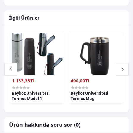
İlgili Ürünler
1.133,33TL
400,00TL
1
a
Beykoz Üniversitesi
Beykoz Üniversitesi
B
Termos Model 1
Termos Mug
T
Ürün hakkında soru sor (0)